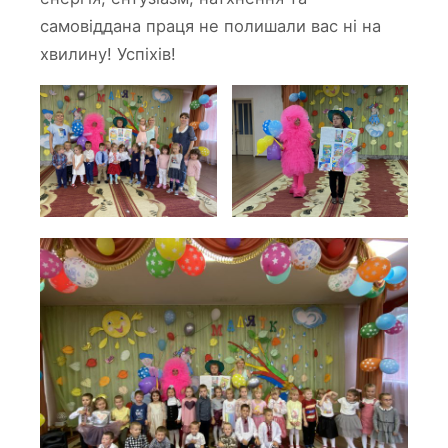
самовіддана праця не полишали вас ні на
хвилину! Успіхів!