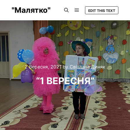
"Малятко"
EDIT THIS TEXT
Main menu
Search
2 Вересня, 2021
by
Світлана Диняк
“1 ВЕРЕСНЯ”