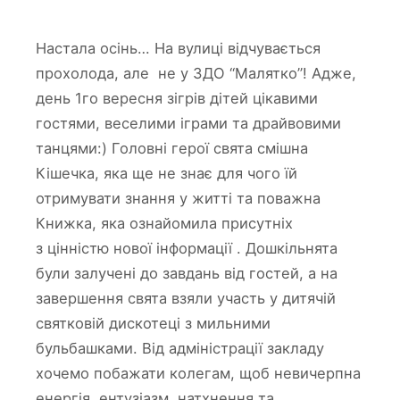
Настала осінь… На вулиці відчувається
прохолода, але не у ЗДО “Малятко”! Адже,
день 1го вересня зігрів дітей цікавими
гостями, веселими іграми та драйвовими
танцями:) Головні герої свята смішна
Кішечка, яка ще не знає для чого їй
отримувати знання у житті та поважна
Книжка, яка ознайомила присутніх
з цінністю нової інформації . Дошкільнята
були залучені до завдань від гостей, а на
завершення свята взяли участь у дитячій
святковій дискотеці з мильними
бульбашками. Від адміністрації закладу
хочемо побажати колегам, щоб невичерпна
енергія, ентузіазм, натхнення та