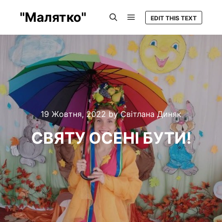
"Малятко"
EDIT THIS TEXT
Main menu
Search
19 Жовтня, 2022
by
Світлана Диняк
СВЯТУ ОСЕНІ БУТИ!