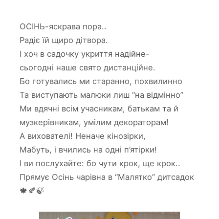
ОСІНЬ-яскрава пора..
Радіє їй щиро дітвора.
І хоч в садочку укриття надійне-
сьогодні наше свято дистанційне.
Бо готувались ми старанно, похвилинно
Та виступають малюки лиш “на відмінно”
Ми вдячні всім учасникам, батькам та й
музкерівникам, умілим декораторам!
А вихователі! Неначе кінозірки,
Мабуть, і вчились на одні п’ятірки!
І ви послухайте: бо чути крок, ще крок..
Прямує Осінь чарівна в “Малятко” дитсадок
🍁🍂🍃